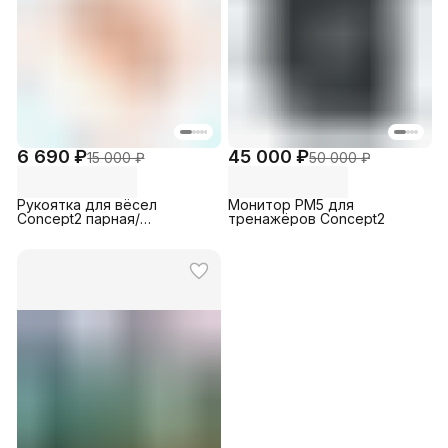
6 690 ₽
45 000 ₽
15 000 ₽
50 000 ₽
Рукоятка для вёсел
Монитор PM5 для
Concept2 парная/
тренажёров Concept2
распашная регулируемая
Contoured Orange Rubber
(33,5 мм)