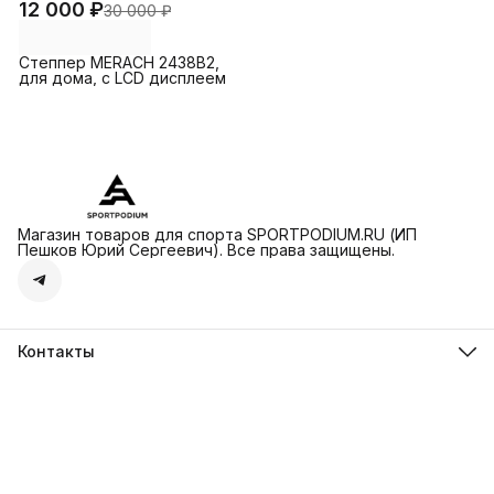
12 000 ₽
30 000 ₽
Степпер MERACH 2438B2,
для дома, с LCD дисплеем
Магазин товаров для спорта SPORTPODIUM.RU (ИП
Пешков Юрий Сергеевич). Все права защищены.
Контакты
sportpodium
Островная улица, 2, Москва, 121614
Телефон
8 (936) 305-79-78
Режим работы
ПН-ВС 09:00-21:00
Эл. почта
skirowclub@gmail.com