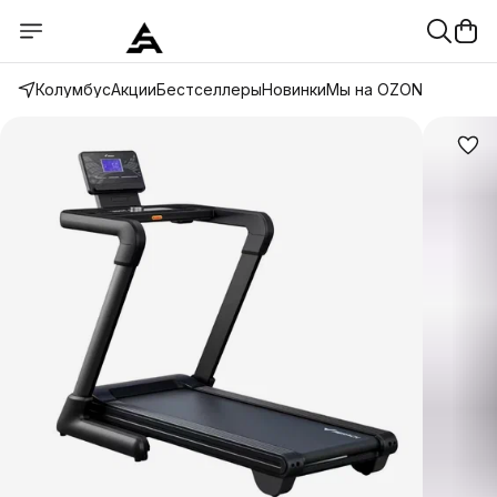
Колумбус
Акции
Бестселлеры
Новинки
Мы на OZON