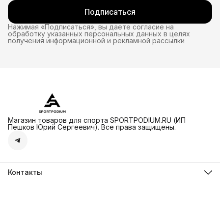
Подписаться
Нажимая «Подписаться», вы даете согласие на
обработку указанных персональных данных в целях
получения информационной и рекламной рассылки
Магазин товаров для спорта SPORTPODIUM.RU (ИП
Пешков Юрий Сергеевич). Все права защищены.
Контакты
sportpodium
Островная улица, 2, Москва, 121614
Телефон
8 (936) 305-79-78
Режим работы
ПН-ВС 09:00-21:00