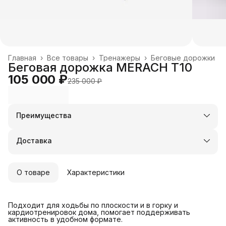
Главная
›
Все товары
›
Тренажеры
›
Беговые дорожки
Беговая дорожка MERACH T10
105 000 ₽
235 000 ₽
Преимущества
Оплата частями в Сплит
Доставка в пункты выдачи или до двери
Доставка
Удобный возврат
О товаре
Характеристики
Подходит для ходьбы по плоскости и в горку и
кардиотренировок дома, помогает поддерживать
активность в удобном формате.