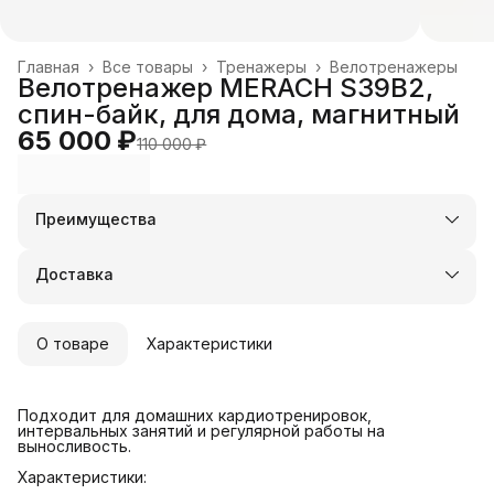
Главная
›
Все товары
›
Тренажеры
›
Велотренажеры
Велотренажер MERACH S39B2,
спин-байк, для дома, магнитный
65 000 ₽
110 000 ₽
Преимущества
Оплата частями в Сплит
Доставка в пункты выдачи или до двери
Доставка
Удобный возврат
О товаре
Характеристики
Подходит для домашних кардиотренировок,
интервальных занятий и регулярной работы на
выносливость.
Характеристики: