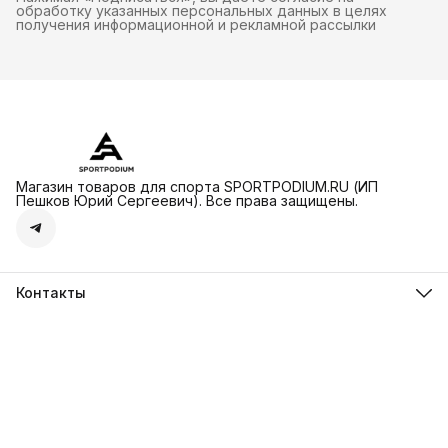
обработку указанных персональных данных в целях
получения информационной и рекламной рассылки
Магазин товаров для спорта SPORTPODIUM.RU (ИП
Пешков Юрий Сергеевич). Все права защищены.
Контакты
sportpodium
Островная улица, 2, Москва, 121614
Телефон
8 (936) 305-79-78
Режим работы
ПН-ВС 09:00-21:00
Эл. почта
skirowclub@gmail.com