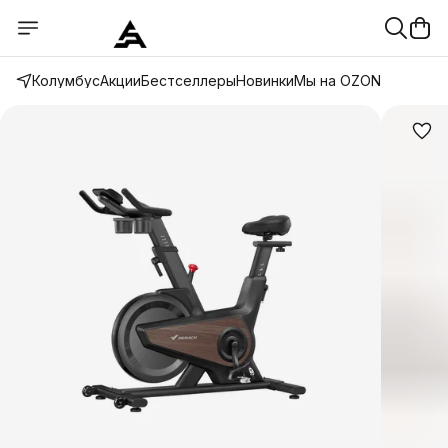
Колумбус
Акции
Бестселлеры
Новинки
Мы на OZON